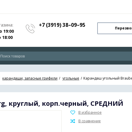
+7 (3919) 38–09–95
азина:
Перезво
о 19:00
о 18:00
карандаши, запасные грифели
угольные
Карандаш угольный Braube
g, круглый, корп.черный, СРЕДНИЙ