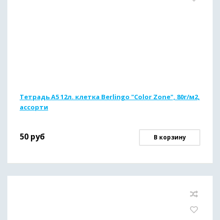
Тетрадь А5 12л. клетка Berlingo "Color Zone", 80г/м2,
ассорти
50
руб
В корзину