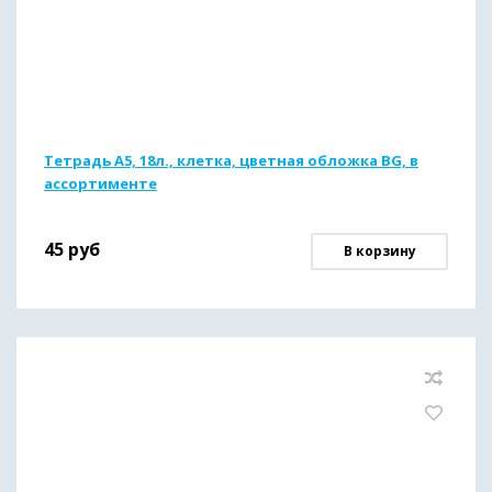
Тетрадь А5, 18л., клетка, цветная обложка BG, в
ассортименте
45
руб
В корзину