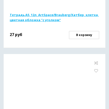
Тетрадь А5, 12л. ArtSpace/Brauberg/Хатбер, клетка,
цветная обложка "с уголком"
27
руб
В корзину