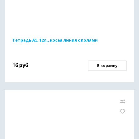
Тетрадь А5, 12л., косая линия с полями
16
руб
В корзину