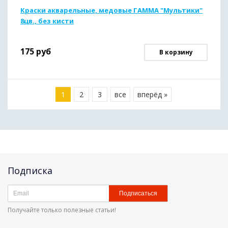
Краски акварельные, медовые ГАММА "Мультики"
8цв., без кисти
175
руб
В корзину
1
2
3
все
вперёд »
Подписка
Подписаться
Получайте только полезные статьи!