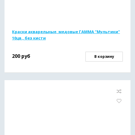
Краски акварельные, медовые ГАММА "Мультики"
10цв., без кисти
200
руб
В корзину