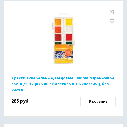
Краски акварельные, медовые ГАММА "Оранжевое
солнце", 12цв (6цв. с блестками.+ 6 классич.), без
кисти
285
руб
В корзину