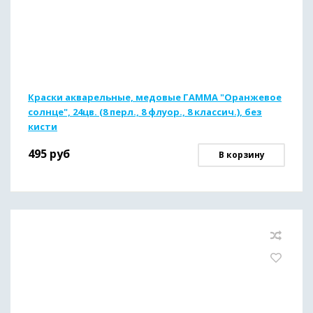
Краски акварельные, медовые ГАММА "Оранжевое
солнце", 24цв. (8 перл., 8 флуор., 8 классич.), без
кисти
495
руб
В корзину