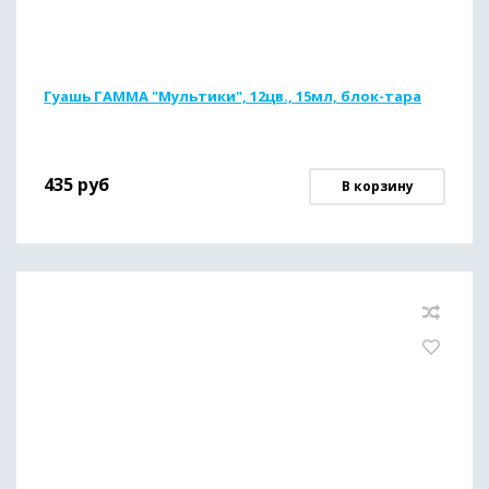
Гуашь ГАММА "Мультики", 12цв., 15мл, блок-тара
435
руб
В корзину