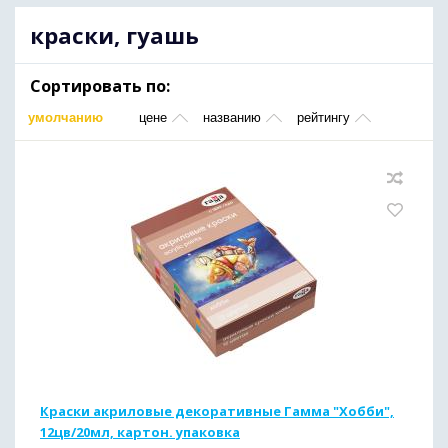
краски, гуашь
Сортировать по:
умолчанию
цене
названию
рейтингу
Краски акриловые декоративные Гамма "Хобби",
12цв/20мл, картон. упаковка