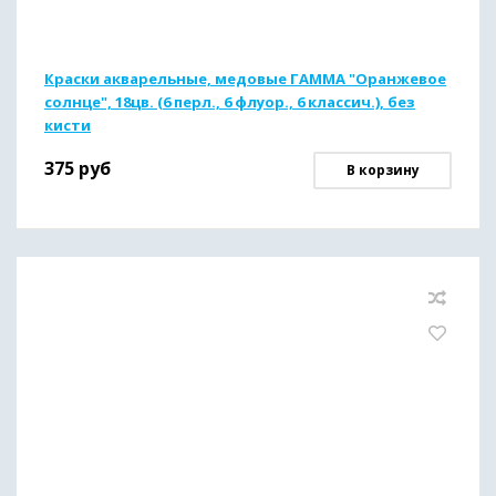
Краски акварельные, медовые ГАММА "Оранжевое
солнце", 18цв. (6 перл., 6 флуор., 6 классич.), без
кисти
375
руб
В корзину