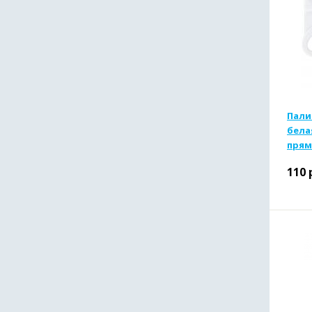
Пали
бела
прям
110