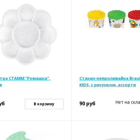
тра СТАММ "Ромашка",
Стакан-непроливайка Brau
я
KIDS, с рисунком, ассорти
Нет на скл
уб
90
руб
В корзину