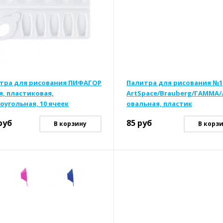
тра для рисования ПИФАГОР
Палитра для рисования №1
я, пластиковая,
ArtSpace/Brauberg/ГАММА/
оугольная, 10 ячеек
овальная, пластик
руб
85
руб
В корзину
В корз