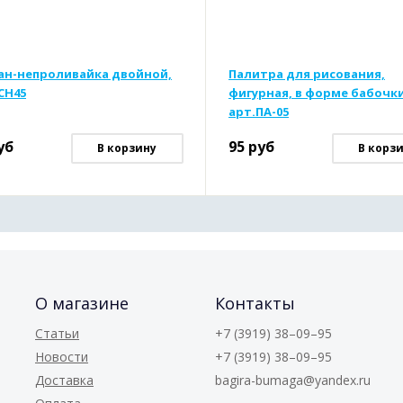
ан-непроливайка двойной,
Палитра для рисования,
 СН45
фигурная, в форме бабочки
арт.ПА-05
уб
95
руб
В корзину
В корз
О магазине
Контакты
Статьи
+7 (3919) 38–09–95
Новости
+7 (3919) 38–09–95
Доставка
bagira-bumaga@yandex.ru