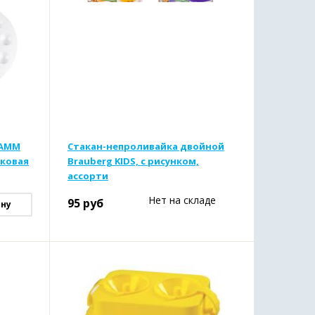
ТАММ
Стакан-непроливайка двойной
иковая
Brauberg KIDS, с рисунком,
ассорти
Нет на складе
95
руб
ину