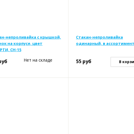
ан-непроливайка с крышкой,
Стакан-непроливайка
нок на корпусе, цвет
одинарный, в ассортимен
РТИ, СН-15
Нет на складе
руб
55
руб
В корз