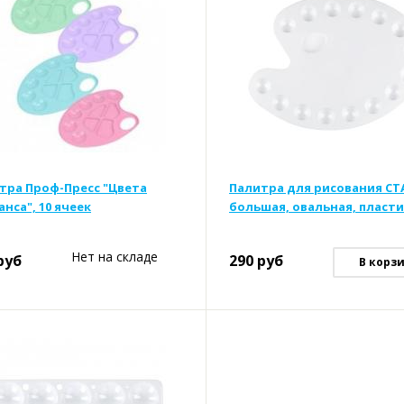
тра Проф-Пресс "Цвета
Палитра для рисования С
анса", 10 ячеек
большая, овальная, пласт
Нет на складе
руб
290
руб
В корз