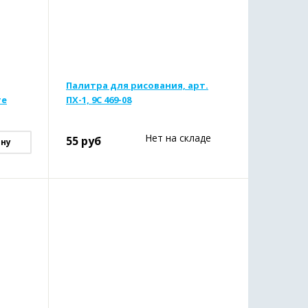
Палитра для рисования, арт.
те
ПХ-1, 9С 469-08
Нет на складе
55
руб
ину