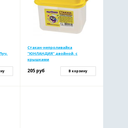
Стакан-непроливайка
Луч,
"ЮНЛАНДИЯ" двойной, с
крышками
205
руб
ину
В корзину